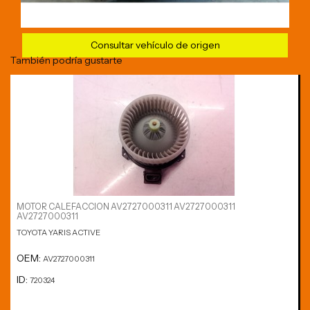
Consultar vehículo de origen
También podría gustarte
MOTOR CALEFACCION AV2727000311 AV2727000311
AV2727000311
TOYOTA YARIS ACTIVE
OEM:
AV2727000311
ID:
720324