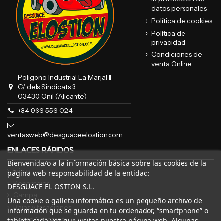
datos personales
Política de cookies
Política de
privacidad
Condiciones de
venta Online
Poligono Industrial La Marjal II
C/ dels Sindicats 3
03430 Onil (Alicante)
+34 966 556 024
ventasweb@desguaceelostion.com
ENLACES RÁPIDOS
Bienvenida/o a la información básica sobre las cookies de la
Inicio
página web responsabilidad de la entidad:
Recambios
DESGUACE EL OSTION S.L.
Campa
Una cookie o galleta informática es un pequeño archivo de
Bajas y tasaciones
información que se guarda en tu ordenador, “smartphone” o
Sobre Nosotros
tableta cada vez que visitas nuestra página web. Algunas