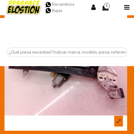
Recambios
0
Bajas