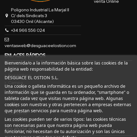
venta Online
Poligono Industrial La Marjal II
C/ dels Sindicats 3
03430 Onil (Alicante)
+34 966 556 024
ventasweb@desguaceelostion.com
ENLACES RÁPIDOS
Bienvenida/o a la información básica sobre las cookies de la
Inicio
página web responsabilidad de la entidad:
Recambios
DESGUACE EL OSTION S.L.
Campa
Una cookie o galleta informática es un pequeño archivo de
Bajas y tasaciones
información que se guarda en tu ordenador, “smartphone” o
Sobre Nosotros
tableta cada vez que visitas nuestra página web. Algunas
cookies son nuestras y otras pertenecen a empresas externas
Blog
que prestan servicios para nuestra página web.
Contacto
Las cookies pueden ser de varios tipos: las cookies técnicas
Canal Ético
son necesarias para que nuestra página web pueda
SÍGUENOS EN
funcionar, no necesitan de tu autorización y son las únicas