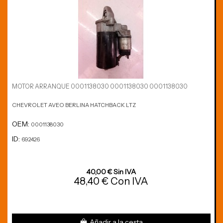
MOTOR ARRANQUE 0001138030 0001138030 0001138030
CHEVROLET AVEO BERLINA HATCHBACK LTZ
OEM:
0001138030
ID:
692426
40,00 € Sin IVA
48,40 € Con IVA
Añadir a la cesta