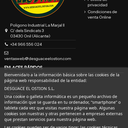
privacidad
Condiciones de
venta Online
Poligono Industrial La Marjal II
C/ dels Sindicats 3
03430 Onil (Alicante)
+34 966 556 024
ventasweb@desguaceelostion.com
ENLACES RÁPIDOS
Bienvenida/o a la información básica sobre las cookies de la
Inicio
página web responsabilidad de la entidad:
Recambios
DESGUACE EL OSTION S.L.
Campa
Una cookie o galleta informática es un pequeño archivo de
Bajas y tasaciones
información que se guarda en tu ordenador, “smartphone” o
Sobre Nosotros
tableta cada vez que visitas nuestra página web. Algunas
cookies son nuestras y otras pertenecen a empresas externas
Blog
que prestan servicios para nuestra página web.
Contacto
Las cookies pueden ser de varios tipos: las cookies técnicas