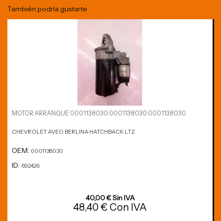
También podría gustarte
MOTOR ARRANQUE 0001138030 0001138030 0001138030
CHEVROLET AVEO BERLINA HATCHBACK LTZ
OEM:
0001138030
ID:
692426
40,00 € Sin IVA
48,40 € Con IVA