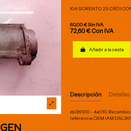
KIA SORENTO 2.5 CRDI C
60,00 €
Sin IVA
72,60 €
Con IVA
Añadir a la cesta
Descripción
Detalles
dsl36100 - 4a010. Recambio 
referencia OEM IAM DSL3
IGEN