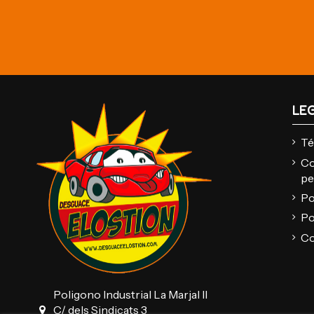
LE
Té
Co
pe
Po
Po
Co
Poligono Industrial La Marjal II
C/ dels Sindicats 3