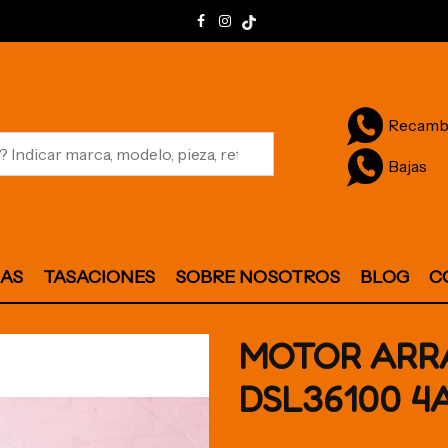
Recamb
Bajas
JAS
TASACIONES
SOBRE NOSOTROS
BLOG
C
MOTOR ARR
DSL36100 4