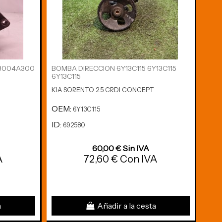
73004A300
BOMBA DIRECCION 6Y13C115 6Y13C115
CAJA
6Y13C115
9116
KIA SORENTO 2.5 CRDI CONCEPT
KIA 
OEM:
OE
6Y13C115
ID:
ID:
692580
6
60,00 € Sin IVA
A
72,60 € Con IVA
a
Añadir a la cesta