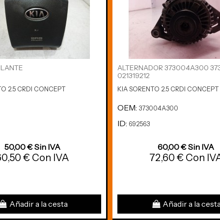
OLANTE
ALTERNADOR 373004A300 3
021319212
TO 2.5 CRDI CONCEPT
KIA SORENTO 2.5 CRDI CONCEPT
OEM:
373004A300
ID:
692563
50,00 € Sin IVA
60,00 € Sin IVA
60,50 € Con IVA
72,60 € Con IV
Añadir a la cesta
Añadir a la cest