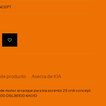
ONCEPT
 de producto
Acerca de KIA
de motor arranque para kia sorento 2.5 crdi concept
6100 DSL36100 4A010