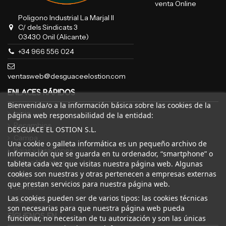
venta Online
Poligono Industrial La Marjal II
C/ dels Sindicats 3
03430 Onil (Alicante)
+34 966 556 024
ventasweb@desguaceelostion.com
ENLACES RÁPIDOS
Bienvenida/o a la información básica sobre las cookies de la
Inicio
página web responsabilidad de la entidad:
Recambios
DESGUACE EL OSTION S.L.
Campa
Una cookie o galleta informática es un pequeño archivo de
Bajas y tasaciones
información que se guarda en tu ordenador, “smartphone” o
Sobre Nosotros
tableta cada vez que visitas nuestra página web. Algunas
cookies son nuestras y otras pertenecen a empresas externas
Blog
que prestan servicios para nuestra página web.
Contacto
Las cookies pueden ser de varios tipos: las cookies técnicas
Canal Ético
son necesarias para que nuestra página web pueda
SÍGUENOS EN
funcionar, no necesitan de tu autorización y son las únicas