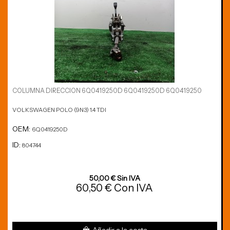
COLUMNA DIRECCION 6Q0419250D 6Q0419250D 6Q0419250
VOLKSWAGEN POLO (9N3) 1.4 TDI
OEM:
6Q0419250D
ID:
804744
50,00 € Sin IVA
60,50 € Con IVA