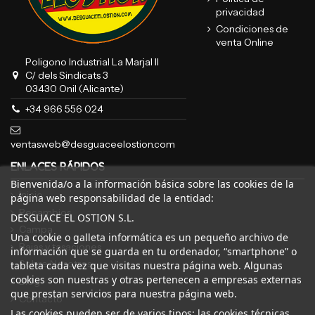
privacidad
Condiciones de
venta Online
Poligono Industrial La Marjal II
C/ dels Sindicats 3
03430 Onil (Alicante)
+34 966 556 024
ventasweb@desguaceelostion.com
ENLACES RÁPIDOS
Bienvenida/o a la información básica sobre las cookies de la
Inicio
página web responsabilidad de la entidad:
Recambios
DESGUACE EL OSTION S.L.
Campa
Una cookie o galleta informática es un pequeño archivo de
Bajas y tasaciones
información que se guarda en tu ordenador, “smartphone” o
Sobre Nosotros
tableta cada vez que visitas nuestra página web. Algunas
cookies son nuestras y otras pertenecen a empresas externas
Blog
que prestan servicios para nuestra página web.
Contacto
Las cookies pueden ser de varios tipos: las cookies técnicas