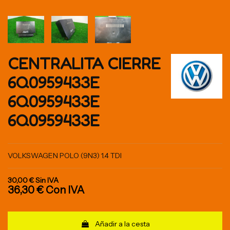
CENTRALITA CIERRE
6Q0959433E
6Q0959433E
6Q0959433E
VOLKSWAGEN POLO (9N3) 1.4 TDI
30,00 €
Sin IVA
36,30 €
Con IVA
Añadir a la cesta