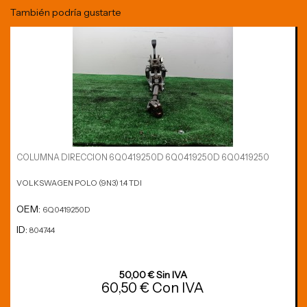
También podría gustarte
COLUMNA DIRECCION 6Q0419250D 6Q0419250D 6Q0419250
VOLKSWAGEN POLO (9N3) 1.4 TDI
OEM:
6Q0419250D
ID:
804744
50,00 € Sin IVA
60,50 € Con IVA