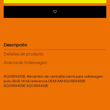
Descripción
Detalles de producto
Acerca de Volkswagen
6Q0959433E. Recambio de centralita cierre para volkswagen
polo (9n3) 1.4 tdi referencia OEM IAM 6Q0959433E
6Q0959433E 6Q0959433E