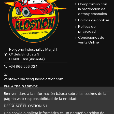
Compromiso con
la protección de
datos personales
Política de cookies
Política de
privacidad
Condiciones de
venta Online
Poligono Industrial La Marjal II
C/ dels Sindicats 3
03430 Onil (Alicante)
+34 966 556 024
ventasweb@desguaceelostion.com
ENLACES RÁPIDOS
Bienvenida/o a la información básica sobre las cookies de la
Inicio
página web responsabilidad de la entidad:
Recambios
DESGUACE EL OSTION S.L.
Campa
Una cookie o galleta informática es un pequeño archivo de