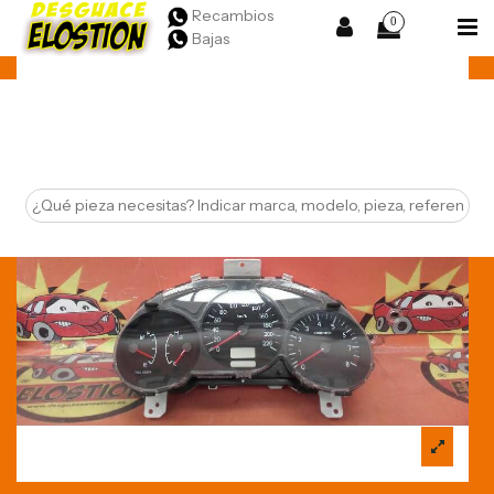
Recambios
0
Bajas