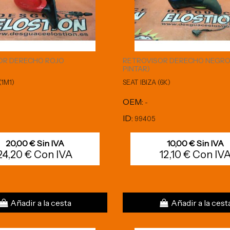
OR DERECHO ROJO
RETROVISOR DERECHO NEGRO 
PINTAR)
(1M1)
SEAT IBIZA (6K)
OEM:
-
ID:
99405
20,00 € Sin IVA
10,00 € Sin IVA
24,20 € Con IVA
12,10 € Con IV
Añadir a la cesta
Añadir a la cest