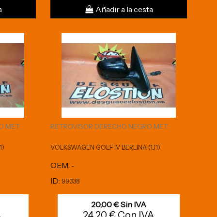
a
Añadir a la cesta
O MET.
RETROVISOR DERECHO NEGRO MET.
1)
VOLKSWAGEN GOLF IV BERLINA (1J1)
OEM:
-
ID:
99338
20,00 € Sin IVA
A
24,20 € Con IVA