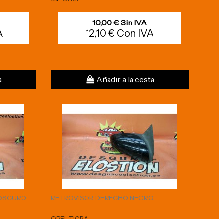
10,00 € Sin IVA
A
12,10 € Con IVA
a
Añadir a la cesta
 OSCURO
RETROVISOR DERECHO NEGRO
OPEL TIGRA