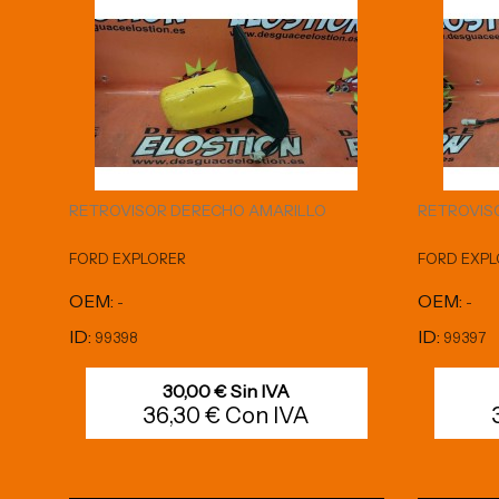
RETROVISOR DERECHO AMARILLO
RETROVIS
FORD EXPLORER
FORD EXPL
OEM:
OEM:
-
-
ID:
ID:
99398
99397
30,00 € Sin IVA
36,30 € Con IVA