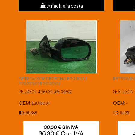
Añadir a la cesta
RETROVISOR DERECHO E2015001
RETROVIS
E2025001 E2015001
PEUGEOT 406 COUPE (S1/S2)
SEAT LEON (
OEM:
OEM:
E2015001
-
ID:
ID:
99368
99361
30,00 € Sin IVA
36,30 € Con IVA