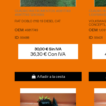
CUADRO INSTRUMENTOS 46817749
CUADRO I
46817749 1290689
1J0919861
FIAT DOBLO (119) 1.9 DIESEL CAT
VOLKSWAGE
CONCEPTL
OEM:
OEM:
46817749
1J09
ID:
ID:
99488
99431
30,00 € Sin IVA
36,30 € Con IVA
Añadir a la cesta