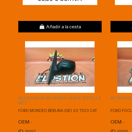
Añadir a la cesta
RETROVISOR IZQUIERDO VERDE BOTELLA
RETROVISO
MET.
FORD MONDEO BERLINA (GE) 2.0 TDCI CAT
FORD FOCUS
OEM:
OEM:
-
-
ID:
ID:
99197
99195