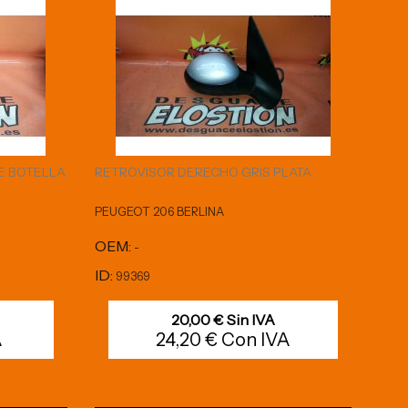
E BOTELLA
RETROVISOR DERECHO GRIS PLATA
PEUGEOT 206 BERLINA
OEM:
-
ID:
99369
20,00 € Sin IVA
A
24,20 € Con IVA