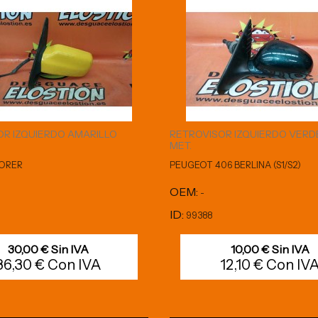
OR IZQUIERDO AMARILLO
RETROVISOR IZQUIERDO VERD
MET.
ORER
PEUGEOT 406 BERLINA (S1/S2)
OEM:
-
ID:
99388
30,00 € Sin IVA
10,00 € Sin IVA
36,30 € Con IVA
12,10 € Con IV