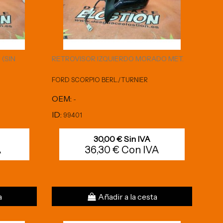
(SIN
RETROVISOR IZQUIERDO MORADO MET.
FORD SCORPIO BERL./TURNIER
OEM:
-
ID:
99401
30,00 € Sin IVA
A
36,30 € Con IVA
a
Añadir a la cesta