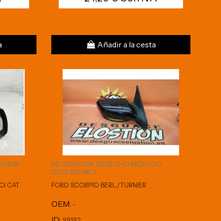
a
Añadir a la cesta
014119
RETROVISOR DERECHO MORADO
OSCURO MET.
CI CAT
FORD SCORPIO BERL./TURNIER
OEM:
-
ID:
99192