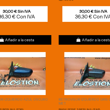
30,00 € Sin IVA
30,00 € Sin IVA
36,30 € Con IVA
36,30 € Con IV
Añadir a la cesta
Añadir a la cest
OR IZQUIERDO AZUL OSCURO
RETROVISOR IZQUIERDO GRIS
MET.
5 BERLINA (E39)
BMW SERIE 3 BERLINA (E46)