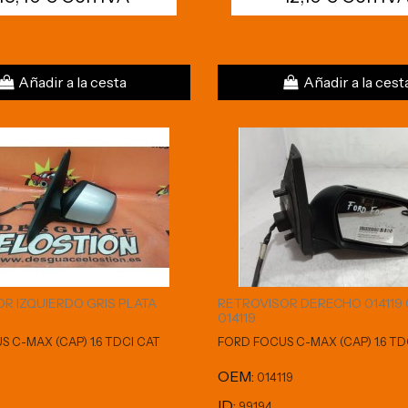
Añadir a la cesta
Añadir a la cest
R IZQUIERDO GRIS PLATA
RETROVISOR DERECHO 014119 
014119
 C-MAX (CAP) 1.6 TDCI CAT
FORD FOCUS C-MAX (CAP) 1.6 TD
OEM:
014119
ID:
99194