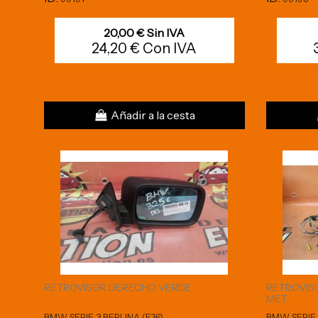
20,00 € Sin IVA
24,20 € Con IVA
Añadir a la cesta
RETROVISOR DERECHO VERDE
RETROVIS
MET.
BMW SERIE 3 BERLINA (E36)
BMW SERIE 