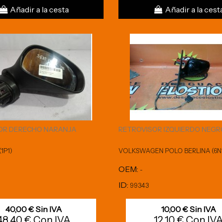
Añadir a la cesta
Añadir a la cest
OR DERECHO NARANJA
RETROVISOR IZQUIERDO NEGR
1P1)
VOLKSWAGEN POLO BERLINA (6N
OEM:
-
ID:
99343
40,00 € Sin IVA
10,00 € Sin IVA
48,40 € Con IVA
12,10 € Con IV