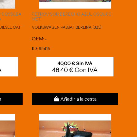
B10C956BA
RETROVISOR DERECHO AZUL OSCURO
A
MET.
DIESEL CAT
VOLKSWAGEN PASSAT BERLINA (3B3)
OEM:
-
ID:
99415
40,00 € Sin IVA
A
48,40 € Con IVA
a
Añadir a la cesta