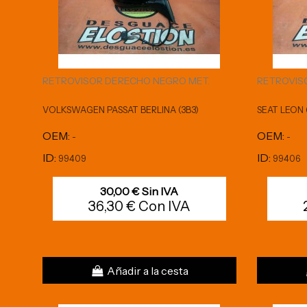
RETROVISOR DERECHO NEGRO MET.
RETROVIS
VOLKSWAGEN PASSAT BERLINA (3B3)
SEAT LEON 
OEM:
OEM:
-
-
ID:
ID:
99409
99406
30,00 € Sin IVA
36,30 € Con IVA
Añadir a la cesta