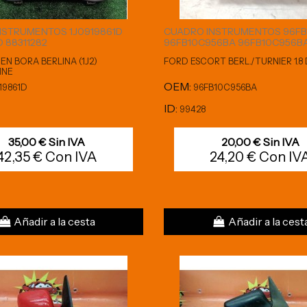
NSTRUMENTOS 1J0919861D
CUADRO INSTRUMENTOS 96F
D 88311282
96FB10C956BA 96FB10C956B
N BORA BERLINA (1J2)
FORD ESCORT BERL./TURNIER 1.8 
INE
OEM:
19861D
96FB10C956BA
ID:
99428
35,00 € Sin IVA
20,00 € Sin IVA
42,35 € Con IVA
24,20 € Con IV
Añadir a la cesta
Añadir a la cest