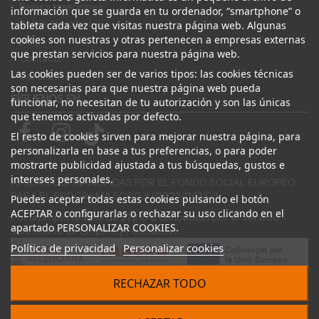
Bajas y tasaciones
información que se guarda en tu ordenador, “smartphone” o
Sobre Nosotros
tableta cada vez que visitas nuestra página web. Algunas
cookies son nuestras y otras pertenecen a empresas externas
Blog
que prestan servicios para nuestra página web.
Contacto
Las cookies pueden ser de varios tipos: las cookies técnicas
Canal Ético
son necesarias para que nuestra página web pueda
SÍGUENOS EN
funcionar, no necesitan de tu autorización y son las únicas
que tenemos activadas por defecto.
El resto de cookies sirven para mejorar nuestra página, para
personalizarla en base a tus preferencias, o para poder
mostrarte publicidad ajustada a tus búsquedas, gustos e
intereses personales.
AYUDAS COFINANCIADAS POR EL FONDO SOCIAL EUROPEO
PARA EL PROGRAMA ECOGJU/2023/1143/03
Puedes aceptar todas estas cookies pulsando el botón
ACEPTAR o configurarlas o rechazar su uso clicando en el
Por un importe total de 27.216 € concedido por el Servicio
apartado PERSONALIZAR COOKIES.
Valenciano de Empleo y Formación.
Política de privacidad
Personalizar cookies
RECHAZAR TODO
© 2024 Desguace ElOstion. Todos los derechos reservados |