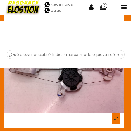
Recambios
0
Bajas