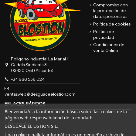
Compromiso con
la protección de
datos personales
Política de cookies
Política de
privacidad
Condiciones de
venta Online
Poligono Industrial La Marjal II
C/ dels Sindicats 3
03430 Onil (Alicante)
+34 966 556 024
ventasweb@desguaceelostion.com
ENLACES RÁPIDOS
Bienvenida/o a la información básica sobre las cookies de la
Inicio
página web responsabilidad de la entidad:
Recambios
DESGUACE EL OSTION S.L.
Campa
Una cookie o galleta informática es un pequeño archivo de