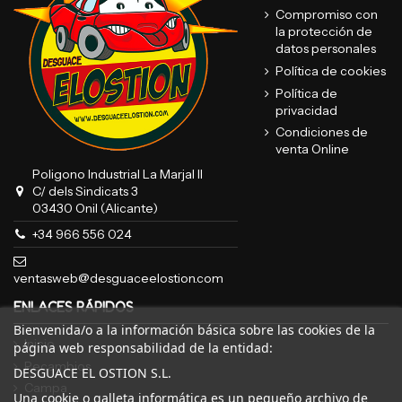
Compromiso con
la protección de
datos personales
Política de cookies
Política de
privacidad
Condiciones de
venta Online
Poligono Industrial La Marjal II
C/ dels Sindicats 3
03430 Onil (Alicante)
+34 966 556 024
ventasweb@desguaceelostion.com
ENLACES RÁPIDOS
Bienvenida/o a la información básica sobre las cookies de la
Inicio
página web responsabilidad de la entidad:
Recambios
DESGUACE EL OSTION S.L.
Campa
Una cookie o galleta informática es un pequeño archivo de