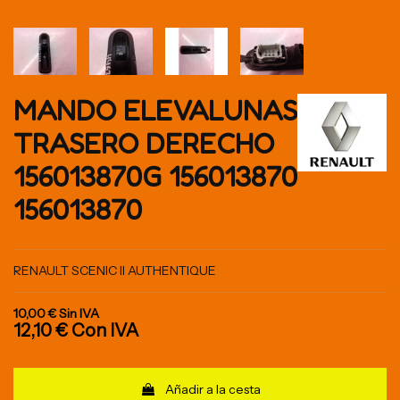
MANDO ELEVALUNAS
TRASERO DERECHO
156013870G 156013870
156013870
RENAULT SCENIC II AUTHENTIQUE
10,00 €
Sin IVA
12,10 €
Con IVA
Añadir a la cesta