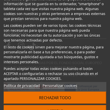
Bajas y tasaciones
información que se guarda en tu ordenador, “smartphone” o
Sobre Nosotros
tableta cada vez que visitas nuestra página web. Algunas
cookies son nuestras y otras pertenecen a empresas externas
Blog
que prestan servicios para nuestra página web.
Contacto
Las cookies pueden ser de varios tipos: las cookies técnicas
Canal Ético
son necesarias para que nuestra página web pueda
SÍGUENOS EN
funcionar, no necesitan de tu autorización y son las únicas
que tenemos activadas por defecto.
El resto de cookies sirven para mejorar nuestra página, para
personalizarla en base a tus preferencias, o para poder
mostrarte publicidad ajustada a tus búsquedas, gustos e
intereses personales.
AYUDAS COFINANCIADAS POR EL FONDO SOCIAL EUROPEO
PARA EL PROGRAMA ECOGJU/2023/1143/03
Puedes aceptar todas estas cookies pulsando el botón
ACEPTAR o configurarlas o rechazar su uso clicando en el
Por un importe total de 27.216 € concedido por el Servicio
apartado PERSONALIZAR COOKIES.
Valenciano de Empleo y Formación.
Política de privacidad
Personalizar cookies
RECHAZAR TODO
© 2024 Desguace ElOstion. Todos los derechos reservados |