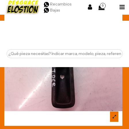
Recambios
0
Bajas