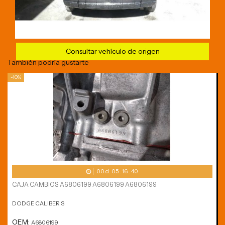
Consultar vehículo de origen
También podría gustarte
-10%
00
d.
05
:
16
:
40
CAJA CAMBIOS A6806199 A6806199 A6806199
DODGE CALIBER S
OEM:
A6806199