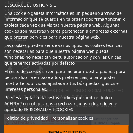
Recambios
DESGUACE EL OSTION S.L.
Campa
Una cookie o galleta informática es un pequeño archivo de
Bajas y tasaciones
información que se guarda en tu ordenador, “smartphone” o
Sobre Nosotros
tableta cada vez que visitas nuestra página web. Algunas
cookies son nuestras y otras pertenecen a empresas externas
Blog
que prestan servicios para nuestra página web.
Contacto
Las cookies pueden ser de varios tipos: las cookies técnicas
Canal Ético
son necesarias para que nuestra página web pueda
SÍGUENOS EN
funcionar, no necesitan de tu autorización y son las únicas
que tenemos activadas por defecto.
El resto de cookies sirven para mejorar nuestra página, para
personalizarla en base a tus preferencias, o para poder
mostrarte publicidad ajustada a tus búsquedas, gustos e
intereses personales.
AYUDAS COFINANCIADAS POR EL FONDO SOCIAL EUROPEO
PARA EL PROGRAMA ECOGJU/2023/1143/03
Puedes aceptar todas estas cookies pulsando el botón
ACEPTAR o configurarlas o rechazar su uso clicando en el
Por un importe total de 27.216 € concedido por el Servicio
apartado PERSONALIZAR COOKIES.
Valenciano de Empleo y Formación.
Política de privacidad
Personalizar cookies
RECHAZAR TODO