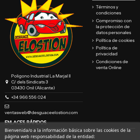
Términos y
condiciones
Compromiso con
la protección de
datos personales
Política de cookies
Política de
privacidad
Condiciones de
venta Online
Poligono Industrial La Marjal II
C/ dels Sindicats 3
03430 Onil (Alicante)
+34 966 556 024
ventasweb@desguaceelostion.com
ENLACES RÁPIDOS
Bienvenida/o a la información básica sobre las cookies de la
Inicio
página web responsabilidad de la entidad: