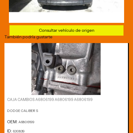
Consultar vehículo de origen
También podría gustarte
CAJA CAMBIOS A6806199 A6806199 A6806199
DODGE CALIBER S
OEM:
A6806199
ID:
630839