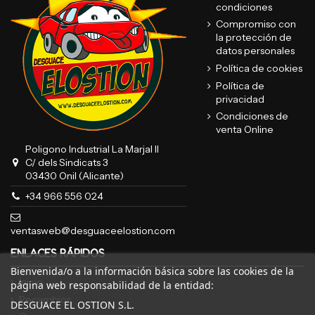
condiciones
Compromiso con
la protección de
datos personales
Política de cookies
Política de
privacidad
Condiciones de
venta Online
Poligono Industrial La Marjal II
C/ dels Sindicats 3
03430 Onil (Alicante)
+34 966 556 024
ventasweb@desguaceelostion.com
ENLACES RÁPIDOS
Bienvenida/o a la información básica sobre las cookies de la
Inicio
página web responsabilidad de la entidad:
Recambios
DESGUACE EL OSTION S.L.