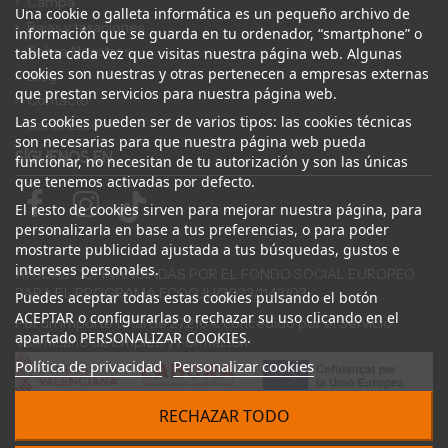
Campa
Una cookie o galleta informática es un pequeño archivo de
Bajas y tasaciones
información que se guarda en tu ordenador, “smartphone” o
Sobre Nosotros
tableta cada vez que visitas nuestra página web. Algunas
cookies son nuestras y otras pertenecen a empresas externas
Blog
que prestan servicios para nuestra página web.
Contacto
Las cookies pueden ser de varios tipos: las cookies técnicas
Canal Ético
son necesarias para que nuestra página web pueda
SÍGUENOS EN
funcionar, no necesitan de tu autorización y son las únicas
que tenemos activadas por defecto.
El resto de cookies sirven para mejorar nuestra página, para
personalizarla en base a tus preferencias, o para poder
mostrarte publicidad ajustada a tus búsquedas, gustos e
intereses personales.
AYUDAS COFINANCIADAS POR EL FONDO SOCIAL EUROPEO
PARA EL PROGRAMA ECOGJU/2023/1143/03
Puedes aceptar todas estas cookies pulsando el botón
ACEPTAR o configurarlas o rechazar su uso clicando en el
Por un importe total de 27.216 € concedido por el Servicio
apartado PERSONALIZAR COOKIES.
Valenciano de Empleo y Formación.
Política de privacidad
Personalizar cookies
RECHAZAR TODO