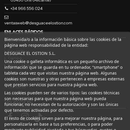
03430 Onil (Alicante)
+34 966 556 024
ventasweb@desguaceelostion.com
ENLACES RÁPIDOS
Bienvenida/o a la información básica sobre las cookies de la
Inicio
página web responsabilidad de la entidad:
Recambios
DESGUACE EL OSTION S.L.
Campa
Una cookie o galleta informática es un pequeño archivo de
Bajas y tasaciones
información que se guarda en tu ordenador, “smartphone” o
Sobre Nosotros
tableta cada vez que visitas nuestra página web. Algunas
cookies son nuestras y otras pertenecen a empresas externas
Blog
que prestan servicios para nuestra página web.
Contacto
Las cookies pueden ser de varios tipos: las cookies técnicas
Canal Ético
son necesarias para que nuestra página web pueda
SÍGUENOS EN
funcionar, no necesitan de tu autorización y son las únicas
que tenemos activadas por defecto.
El resto de cookies sirven para mejorar nuestra página, para
personalizarla en base a tus preferencias, o para poder
mostrarte publicidad ajustada a tus búsquedas, gustos e