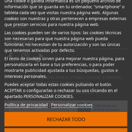
Una cookie o galleta informática es un pequeño archivo de
Bajas y tasaciones
información que se guarda en tu ordenador, “smartphone” o
Sobre Nosotros
tableta cada vez que visitas nuestra página web. Algunas
cookies son nuestras y otras pertenecen a empresas externas
Blog
que prestan servicios para nuestra página web.
Contacto
Las cookies pueden ser de varios tipos: las cookies técnicas
Canal Ético
son necesarias para que nuestra página web pueda
SÍGUENOS EN
funcionar, no necesitan de tu autorización y son las únicas
que tenemos activadas por defecto.
El resto de cookies sirven para mejorar nuestra página, para
personalizarla en base a tus preferencias, o para poder
mostrarte publicidad ajustada a tus búsquedas, gustos e
intereses personales.
AYUDAS COFINANCIADAS POR EL FONDO SOCIAL EUROPEO
PARA EL PROGRAMA ECOGJU/2023/1143/03
Puedes aceptar todas estas cookies pulsando el botón
ACEPTAR o configurarlas o rechazar su uso clicando en el
Por un importe total de 27.216 € concedido por el Servicio
apartado PERSONALIZAR COOKIES.
Valenciano de Empleo y Formación.
Política de privacidad
Personalizar cookies
RECHAZAR TODO
© 2024 Desguace ElOstion. Todos los derechos reservados |