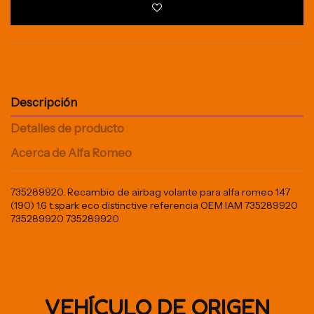
Descripción
Detalles de producto
Acerca de Alfa Romeo
735289920. Recambio de airbag volante para alfa romeo 147
(190) 1.6 t.spark eco distinctive referencia OEM IAM 735289920
735289920 735289920
VEHÍCULO DE ORIGEN