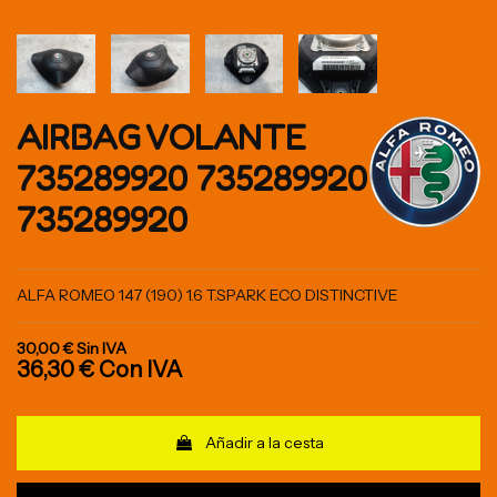
AIRBAG VOLANTE
735289920 735289920
735289920
ALFA ROMEO 147 (190) 1.6 T.SPARK ECO DISTINCTIVE
30,00 €
Sin IVA
36,30 €
Con IVA
Añadir a la cesta