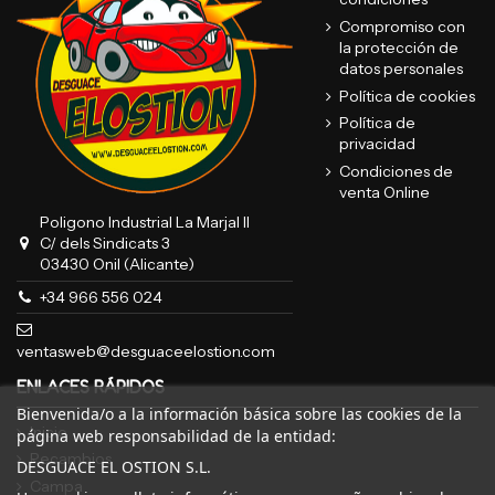
Compromiso con
la protección de
datos personales
Política de cookies
Política de
privacidad
Condiciones de
venta Online
Poligono Industrial La Marjal II
C/ dels Sindicats 3
03430 Onil (Alicante)
+34 966 556 024
ventasweb@desguaceelostion.com
ENLACES RÁPIDOS
Bienvenida/o a la información básica sobre las cookies de la
Inicio
página web responsabilidad de la entidad:
Recambios
DESGUACE EL OSTION S.L.
Campa