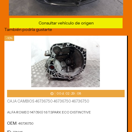
Consultar vehículo de origen
También podría gustarte
-10%
00
d.
02
:
29
:
08
CAJA CAMBIOS 46736750 46736750 46736750
ALFA ROMEO 147 (190) 1.6 T.SPARK ECO DISTINCTIVE
OEM:
46736750