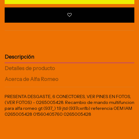
Descripción
Detalles de producto
Acerca de Alfa Romeo
PRESENTA DESGASTE, 6 CONECTORES, VER PINES EN FOTOS,
(VER FOTOS) - 0265005428. Recambio de mando multifuncion
para alfa romeo gt (937_) 1.9 jtd (937cxn1b) referencia OEM IAM
0265005428 01560405760 0265005428