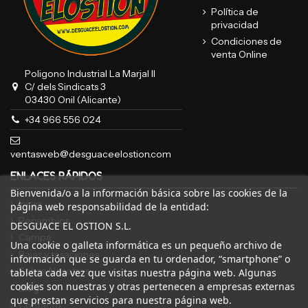
Política de
privacidad
Condiciones de
venta Online
Poligono Industrial La Marjal II
C/ dels Sindicats 3
03430 Onil (Alicante)
+34 966 556 024
ventasweb@desguaceelostion.com
ENLACES RÁPIDOS
Bienvenida/o a la información básica sobre las cookies de la
Inicio
página web responsabilidad de la entidad:
Recambios
DESGUACE EL OSTION S.L.
Campa
Una cookie o galleta informática es un pequeño archivo de
Bajas y tasaciones
información que se guarda en tu ordenador, “smartphone” o
Sobre Nosotros
tableta cada vez que visitas nuestra página web. Algunas
cookies son nuestras y otras pertenecen a empresas externas
Blog
que prestan servicios para nuestra página web.
Contacto