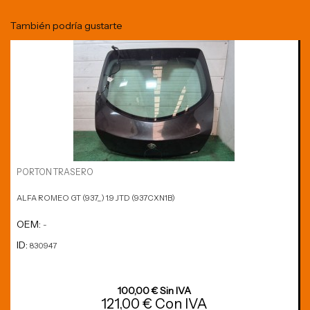
También podría gustarte
PORTON TRASERO
ALFA ROMEO GT (937_) 1.9 JTD (937CXN1B)
OEM:
-
ID:
830947
100,00 € Sin IVA
121,00 € Con IVA