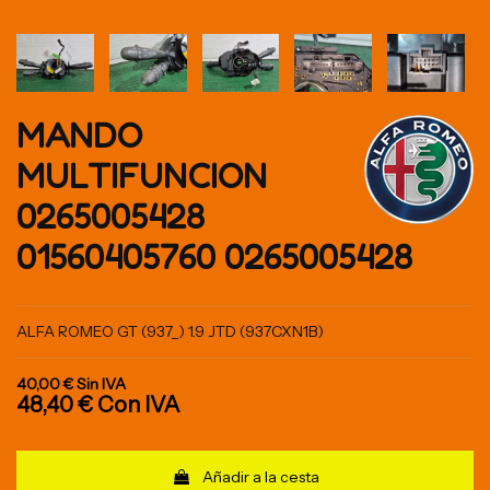
MANDO
MULTIFUNCION
0265005428
01560405760 0265005428
ALFA ROMEO GT (937_) 1.9 JTD (937CXN1B)
40,00 €
Sin IVA
48,40 €
Con IVA
Añadir a la cesta