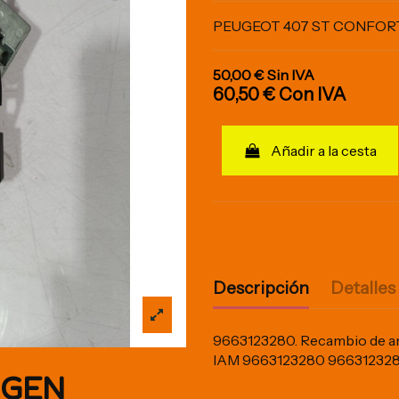
PEUGEOT 407 ST CONFOR
50,00 €
Sin IVA
60,50 €
Con IVA
Añadir a la cesta
Descripción
Detalles
9663123280. Recambio de an
IAM 9663123280 96631232
IGEN