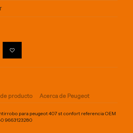
T
 de producto
Acerca de Peugeot
tirrobo para peugeot 407 st confort referencia OEM
80 9663123280