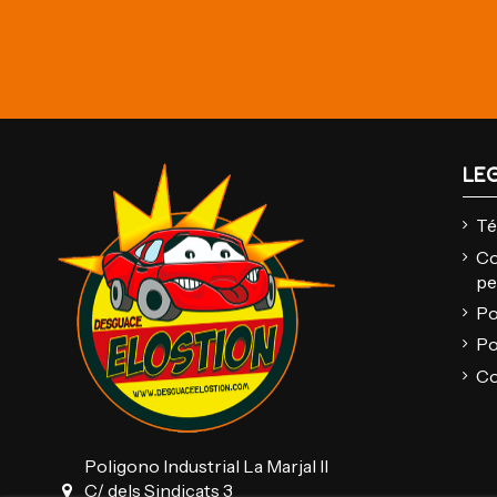
LE
Té
Co
pe
Po
Po
Co
Poligono Industrial La Marjal II
C/ dels Sindicats 3