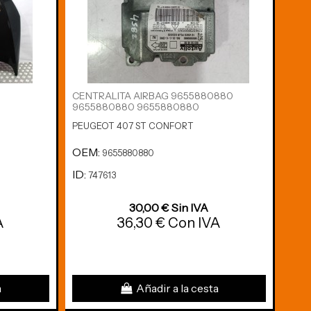
CENTRALITA AIRBAG 9655880880
CER
9655880880 9655880880
9681
PEUGEOT 407 ST CONFORT
PEUG
OEM:
OE
9655880880
ID:
ID:
747613
7
30,00 € Sin IVA
A
36,30 € Con IVA
a
Añadir a la cesta