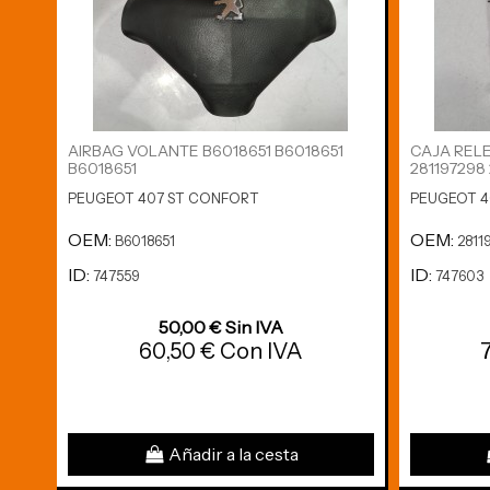
AIRBAG VOLANTE B6018651 B6018651
CAJA RELE
B6018651
281197298
PEUGEOT 407 ST CONFORT
PEUGEOT 4
OEM:
OEM:
B6018651
2811
ID:
ID:
747559
747603
50,00 € Sin IVA
60,50 € Con IVA
Añadir a la cesta