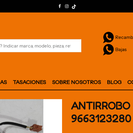
Recamb
Bajas
JAS
TASACIONES
SOBRE NOSOTROS
BLOG
C
ANTIRROBO 
9663123280