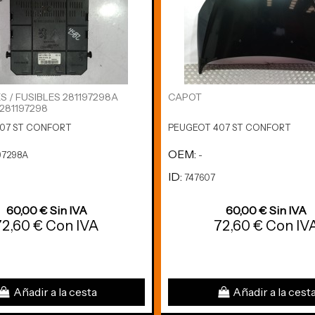
S / FUSIBLES 281197298A
CAPOT
 281197298
07 ST CONFORT
PEUGEOT 407 ST CONFORT
OEM:
97298A
-
ID:
747607
60,00 € Sin IVA
60,00 € Sin IVA
72,60 € Con IVA
72,60 € Con IV
Añadir a la cesta
Añadir a la cest