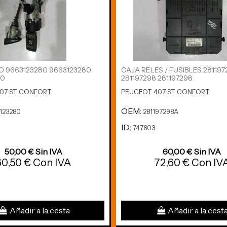
 9663123280 9663123280
CAJA RELES / FUSIBLES 28119
80
281197298 281197298
07 ST CONFORT
PEUGEOT 407 ST CONFORT
OEM:
123280
281197298A
ID:
747603
50,00 € Sin IVA
60,00 € Sin IVA
60,50 € Con IVA
72,60 € Con IV
Añadir a la cesta
Añadir a la cest