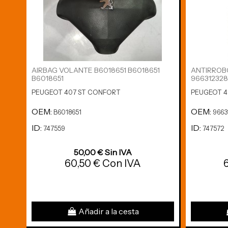
AIRBAG VOLANTE B6018651 B6018651
ANTIRROBO
B6018651
96631232
PEUGEOT 407 ST CONFORT
PEUGEOT 4
OEM:
OEM:
B6018651
9663
ID:
ID:
747559
747572
50,00 € Sin IVA
60,50 € Con IVA
Añadir a la cesta