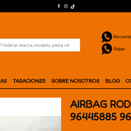
Recamb
Bajas
JAS
TASACIONES
SOBRE NOSOTROS
BLOG
C
AIRBAG ROD
96445885 9