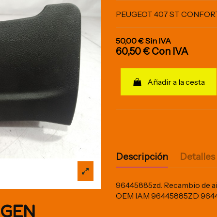
PEUGEOT 407 ST CONFOR
50,00 €
Sin IVA
60,50 €
Con IVA
Añadir a la cesta
Descripción
Detalles
96445885zd. Recambio de air
OEM IAM 96445885ZD 964
IGEN