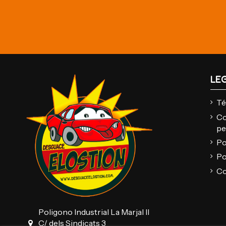
LE
Té
Co
pe
Po
Po
Co
Poligono Industrial La Marjal II
C/ dels Sindicats 3