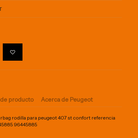
T
 de producto
Acerca de Peugeot
bag rodilla para peugeot 407 st confort referencia
45885 96445885