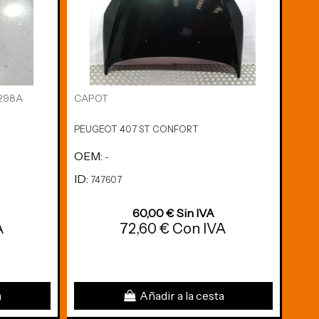
7298A
CAPOT
CEN
965
PEUGEOT 407 ST CONFORT
PEUG
OEM:
OE
-
ID:
ID:
747607
7
60,00 € Sin IVA
A
72,60 € Con IVA
a
Añadir a la cesta