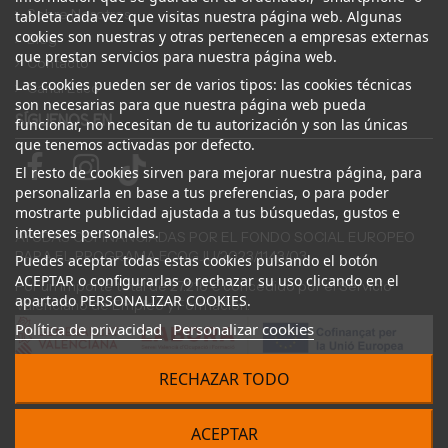
Sobre Nosotros
tableta cada vez que visitas nuestra página web. Algunas
cookies son nuestras y otras pertenecen a empresas externas
Blog
que prestan servicios para nuestra página web.
Contacto
Las cookies pueden ser de varios tipos: las cookies técnicas
Canal Ético
son necesarias para que nuestra página web pueda
SÍGUENOS EN
funcionar, no necesitan de tu autorización y son las únicas
que tenemos activadas por defecto.
El resto de cookies sirven para mejorar nuestra página, para
personalizarla en base a tus preferencias, o para poder
mostrarte publicidad ajustada a tus búsquedas, gustos e
intereses personales.
AYUDAS COFINANCIADAS POR EL FONDO SOCIAL EUROPEO
PARA EL PROGRAMA ECOGJU/2023/1143/03
Puedes aceptar todas estas cookies pulsando el botón
ACEPTAR o configurarlas o rechazar su uso clicando en el
Por un importe total de 27.216 € concedido por el Servicio
apartado PERSONALIZAR COOKIES.
Valenciano de Empleo y Formación.
Política de privacidad
Personalizar cookies
RECHAZAR TODO
© 2024 Desguace ElOstion. Todos los derechos reservados |
ACEPTAR
Desarrollado por
Seintosoft