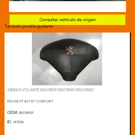
Consultar vehículo de origen
También podría gustarte
AIRBAG VOLANTE B6018651 B6018651 B6018651
PEUGEOT 407 ST CONFORT
OEM:
B6018651
ID:
747559