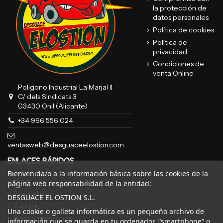
la protección de
datos personales
Política de cookies
Política de
privacidad
Condiciones de
venta Online
Poligono Industrial La Marjal II
C/ dels Sindicats 3
03430 Onil (Alicante)
+34 966 556 024
ventasweb@desguaceelostion.com
ENLACES RÁPIDOS
Bienvenida/o a la información básica sobre las cookies de la
Inicio
página web responsabilidad de la entidad:
Recambios
DESGUACE EL OSTION S.L.
Campa
Una cookie o galleta informática es un pequeño archivo de
Bajas y tasaciones
información que se guarda en tu ordenador, “smartphone” o