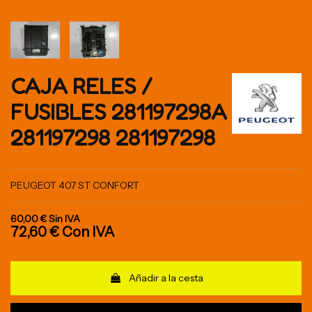
CAJA RELES /
FUSIBLES 281197298A
281197298 281197298
PEUGEOT 407 ST CONFORT
60,00 €
Sin IVA
72,60 €
Con IVA
Añadir a la cesta