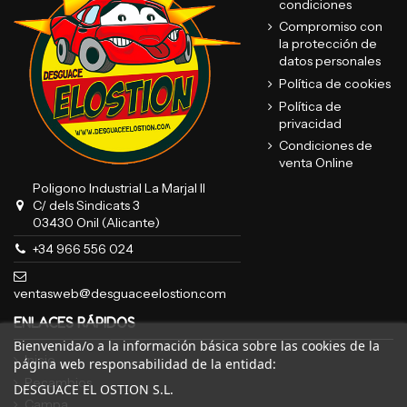
condiciones
Compromiso con
la protección de
datos personales
Política de cookies
Política de
privacidad
Condiciones de
venta Online
Poligono Industrial La Marjal II
C/ dels Sindicats 3
03430 Onil (Alicante)
+34 966 556 024
ventasweb@desguaceelostion.com
ENLACES RÁPIDOS
Bienvenida/o a la información básica sobre las cookies de la
Inicio
página web responsabilidad de la entidad:
Recambios
DESGUACE EL OSTION S.L.
Campa