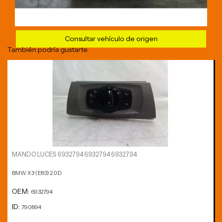
Consultar vehículo de origen
También podría gustarte
MANDO LUCES 6932794 6932794 6932794
BMW X3 (E83) 2.0D
OEM:
6932794
ID:
790894