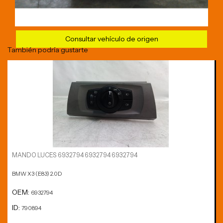
Consultar vehículo de origen
También podría gustarte
MANDO LUCES 6932794 6932794 6932794
BMW X3 (E83) 2.0D
OEM:
6932794
ID:
790894