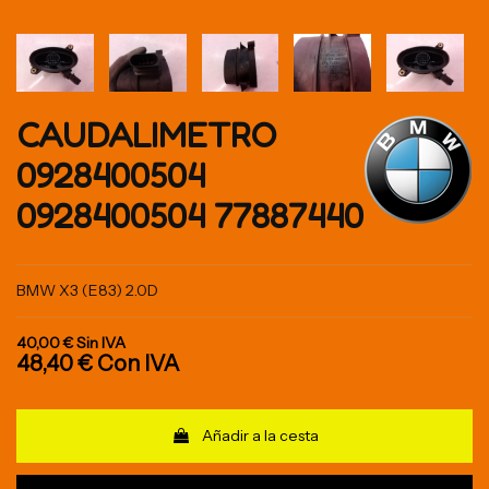
CAUDALIMETRO
0928400504
0928400504 77887440
BMW X3 (E83) 2.0D
40,00 €
Sin IVA
48,40 €
Con IVA
Añadir a la cesta