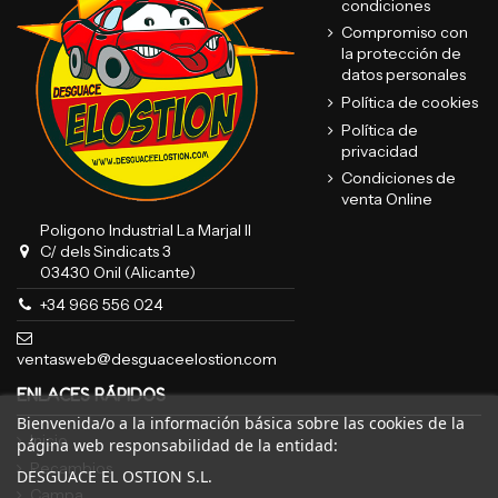
condiciones
Compromiso con
la protección de
datos personales
Política de cookies
Política de
privacidad
Condiciones de
venta Online
Poligono Industrial La Marjal II
C/ dels Sindicats 3
03430 Onil (Alicante)
+34 966 556 024
ventasweb@desguaceelostion.com
ENLACES RÁPIDOS
Bienvenida/o a la información básica sobre las cookies de la
Inicio
página web responsabilidad de la entidad:
Recambios
DESGUACE EL OSTION S.L.
Campa