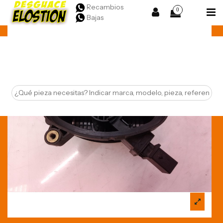
Recambios
0
Bajas