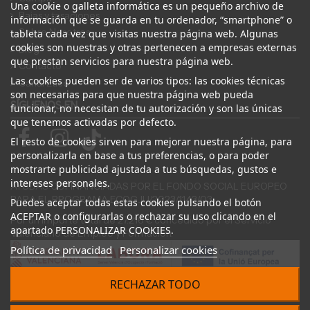
Una cookie o galleta informática es un pequeño archivo de
Bajas y tasaciones
información que se guarda en tu ordenador, “smartphone” o
Sobre Nosotros
tableta cada vez que visitas nuestra página web. Algunas
cookies son nuestras y otras pertenecen a empresas externas
Blog
que prestan servicios para nuestra página web.
Contacto
Las cookies pueden ser de varios tipos: las cookies técnicas
Canal Ético
son necesarias para que nuestra página web pueda
SÍGUENOS EN
funcionar, no necesitan de tu autorización y son las únicas
que tenemos activadas por defecto.
El resto de cookies sirven para mejorar nuestra página, para
personalizarla en base a tus preferencias, o para poder
mostrarte publicidad ajustada a tus búsquedas, gustos e
intereses personales.
AYUDAS COFINANCIADAS POR EL FONDO SOCIAL EUROPEO
PARA EL PROGRAMA ECOGJU/2023/1143/03
Puedes aceptar todas estas cookies pulsando el botón
ACEPTAR o configurarlas o rechazar su uso clicando en el
Por un importe total de 27.216 € concedido por el Servicio
apartado PERSONALIZAR COOKIES.
Valenciano de Empleo y Formación.
Política de privacidad
Personalizar cookies
RECHAZAR TODO