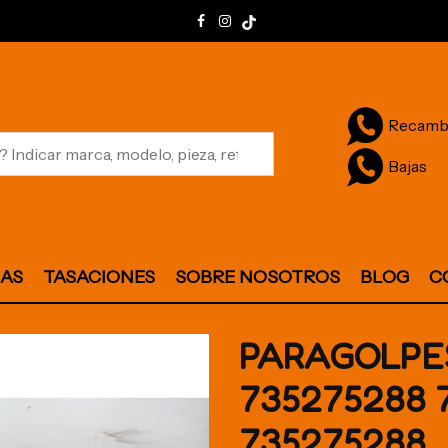
Recamb
Bajas
JAS
TASACIONES
SOBRE NOSOTROS
BLOG
C
PARAGOLPE
735275288 
735275288