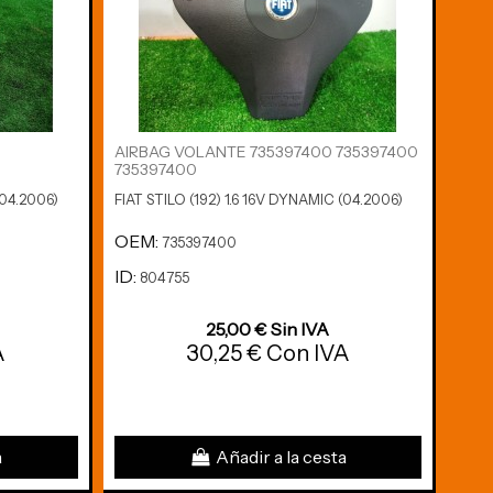
AIRBAG VOLANTE 735397400 735397400
PUE
735397400
3PUE
(04.2006)
FIAT STILO (192) 1.6 16V DYNAMIC (04.2006)
FIAT 
OEM:
OE
735397400
ID:
ID:
804755
8
25,00 € Sin IVA
A
30,25 € Con IVA
a
Añadir a la cesta