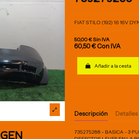
FIAT STILO (192) 1.6 16V D
50,00 €
Sin IVA
60,50 €
Con IVA
Añadir a la cesta
Descripción
Detalles
IGEN
735275288 - BASICA - 3 
DEFECTOS LEVES EN LA P