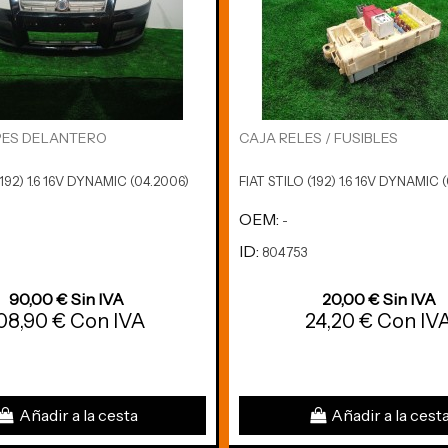
ES DELANTERO
CAJA RELES / FUSIBLES
(192) 1.6 16V DYNAMIC (04.2006)
FIAT STILO (192) 1.6 16V DYNAMIC 
OEM:
-
ID:
804753
90,00 € Sin IVA
20,00 € Sin IVA
08,90 € Con IVA
24,20 € Con IV
Añadir a la cesta
Añadir a la cest