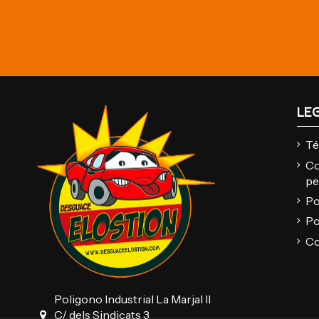
LE
Té
Co
pe
Po
Po
Co
Poligono Industrial La Marjal II
C/ dels Sindicats 3