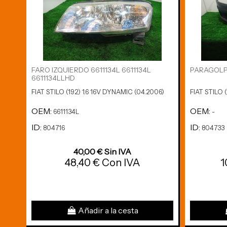
FARO IZQUIERDO 6611134L 6611134L
PARAGOLP
6611134LLHD
FIAT STILO (192) 1.6 16V DYNAMIC (04.2006)
FIAT STILO 
OEM:
OEM:
6611134L
-
ID:
ID:
804716
804733
40,00 € Sin IVA
48,40 € Con IVA
1
Añadir a la cesta