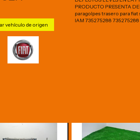
PRODUCTO PRESENTA DEFE
paragolpes trasero para fiat
IAM 735275288 735275288
ar vehículo de origen