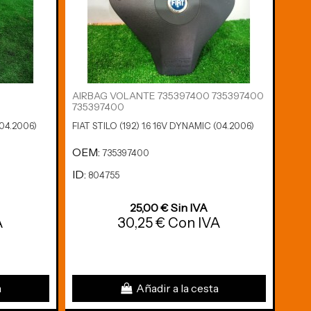
AIRBAG VOLANTE 735397400 735397400
PUE
735397400
3PUE
(04.2006)
FIAT STILO (192) 1.6 16V DYNAMIC (04.2006)
FIAT 
OEM:
OE
735397400
ID:
ID:
804755
8
25,00 € Sin IVA
A
30,25 € Con IVA
a
Añadir a la cesta