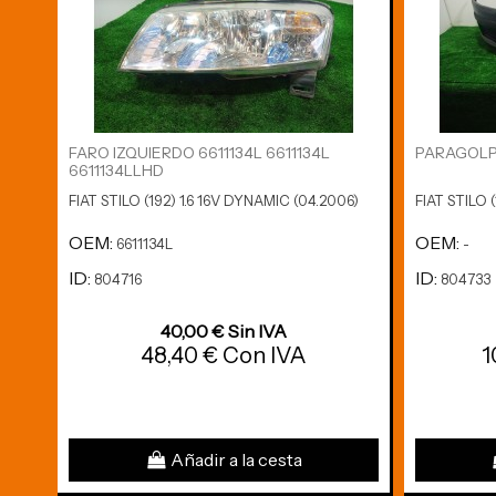
FARO IZQUIERDO 6611134L 6611134L
PARAGOLP
6611134LLHD
FIAT STILO (192) 1.6 16V DYNAMIC (04.2006)
FIAT STILO 
OEM:
OEM:
6611134L
-
ID:
ID:
804716
804733
40,00 € Sin IVA
48,40 € Con IVA
1
Añadir a la cesta