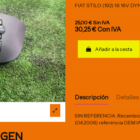
FIAT STILO (192) 1.6 16V D
25,00 €
Sin IVA
30,25 €
Con IVA
Añadir a la cesta
Descripción
Detalles
SIN REFERENCIA. Recambio de
(04.2006) referencia OEM 
IGEN