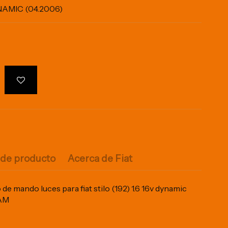
YNAMIC (04.2006)
 de producto
Acerca de Fiat
 mando luces para fiat stilo (192) 1.6 16v dynamic
IAM