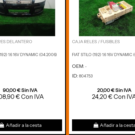
ES DELANTERO
CAJA RELES / FUSIBLES
(192) 1.6 16V DYNAMIC (04.2006)
FIAT STILO (192) 1.6 16V DYNAMIC 
OEM:
-
ID:
804753
90,00 € Sin IVA
20,00 € Sin IVA
08,90 € Con IVA
24,20 € Con IV
Añadir a la cesta
Añadir a la cest