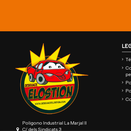
LE
Té
Co
pe
Po
Po
Co
Poligono Industrial La Marjal II
C/ dels Sindicats 3