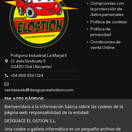
Compromiso con
la protección de
datos personales
Política de cookies
Política de
privacidad
Condiciones de
venta Online
Poligono Industrial La Marjal II
C/ dels Sindicats 3
03430 Onil (Alicante)
+34 966 556 024
ventasweb@desguaceelostion.com
ENLACES RÁPIDOS
Bienvenida/o a la información básica sobre las cookies de la
Inicio
página web responsabilidad de la entidad:
Recambios
DESGUACE EL OSTION S.L.
Campa
Una cookie o galleta informática es un pequeño archivo de