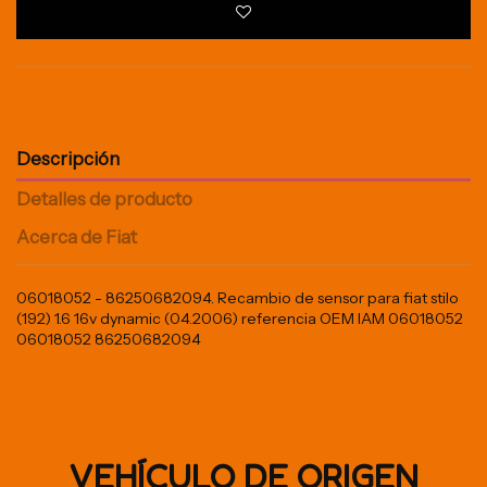
Descripción
Detalles de producto
Acerca de Fiat
06018052 - 86250682094. Recambio de sensor para fiat stilo
(192) 1.6 16v dynamic (04.2006) referencia OEM IAM 06018052
06018052 86250682094
VEHÍCULO DE ORIGEN