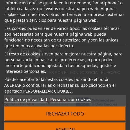
Bajas y tasaciones
información que se guarda en tu ordenador, “smartphone” o
Sobre Nosotros
tableta cada vez que visitas nuestra página web. Algunas
cookies son nuestras y otras pertenecen a empresas externas
Blog
que prestan servicios para nuestra página web.
Contacto
Las cookies pueden ser de varios tipos: las cookies técnicas
Canal Ético
son necesarias para que nuestra página web pueda
SÍGUENOS EN
funcionar, no necesitan de tu autorización y son las únicas
que tenemos activadas por defecto.
El resto de cookies sirven para mejorar nuestra página, para
personalizarla en base a tus preferencias, o para poder
mostrarte publicidad ajustada a tus búsquedas, gustos e
intereses personales.
AYUDAS COFINANCIADAS POR EL FONDO SOCIAL EUROPEO
PARA EL PROGRAMA ECOGJU/2023/1143/03
Puedes aceptar todas estas cookies pulsando el botón
ACEPTAR o configurarlas o rechazar su uso clicando en el
Por un importe total de 27.216 € concedido por el Servicio
apartado PERSONALIZAR COOKIES.
Valenciano de Empleo y Formación.
Política de privacidad
Personalizar cookies
RECHAZAR TODO
© 2024 Desguace ElOstion. Todos los derechos reservados |
ACEPTAR