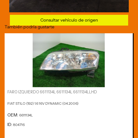
Consultar vehículo de origen
También podría gustarte
FARO IZQUIERDO 6611134L 6611134L 6611134LLHD
FIAT STILO (192) 1.6 16V DYNAMIC (04.2006)
OEM:
6611134L
ID:
804716