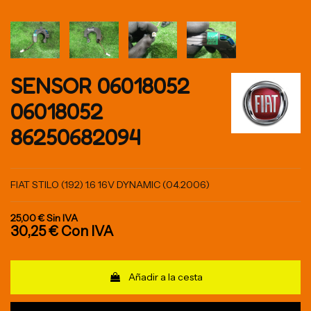
SENSOR 06018052
06018052
86250682094
FIAT STILO (192) 1.6 16V DYNAMIC (04.2006)
25,00 €
Sin IVA
30,25 €
Con IVA
Añadir a la cesta