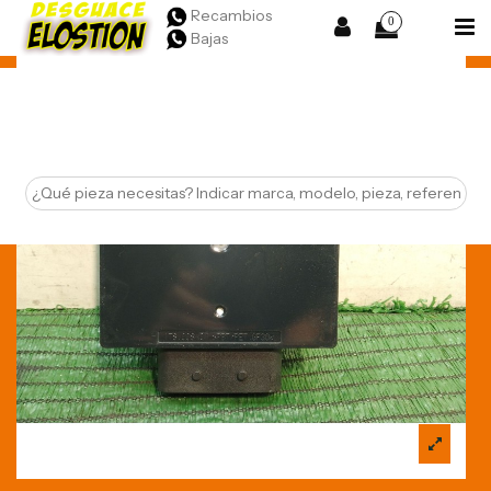
Recambios
0
Bajas