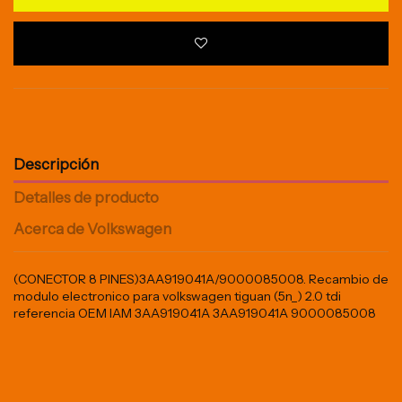
Descripción
Detalles de producto
Acerca de Volkswagen
(CONECTOR 8 PINES)3AA919041A/9000085008. Recambio de
modulo electronico para volkswagen tiguan (5n_) 2.0 tdi
referencia OEM IAM 3AA919041A 3AA919041A 9000085008