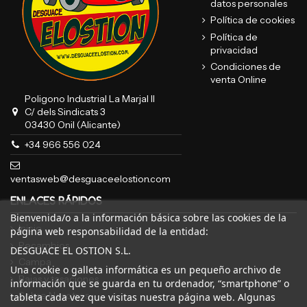
datos personales
Política de cookies
Política de
privacidad
Condiciones de
venta Online
Poligono Industrial La Marjal II
C/ dels Sindicats 3
03430 Onil (Alicante)
+34 966 556 024
ventasweb@desguaceelostion.com
ENLACES RÁPIDOS
Bienvenida/o a la información básica sobre las cookies de la
Inicio
página web responsabilidad de la entidad:
Recambios
DESGUACE EL OSTION S.L.
Campa
Una cookie o galleta informática es un pequeño archivo de
Bajas y tasaciones
información que se guarda en tu ordenador, “smartphone” o
Sobre Nosotros
tableta cada vez que visitas nuestra página web. Algunas