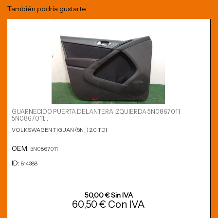
También podría gustarte
GUARNECIDO PUERTA DELANTERA IZQUIERDA 5N0867011
5N0867011...
VOLKSWAGEN TIGUAN (5N_) 2.0 TDI
OEM:
5N0867011
ID:
814388
50,00 € Sin IVA
60,50 € Con IVA