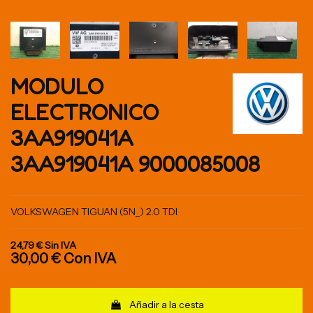
MODULO
ELECTRONICO
3AA919041A
3AA919041A 9000085008
VOLKSWAGEN TIGUAN (5N_) 2.0 TDI
24,79 €
Sin IVA
30,00 €
Con IVA
Añadir a la cesta