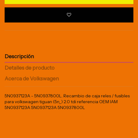
Descripción
Detalles de producto
Acerca de Volkswagen
5N0937123A - 5N0937800L. Recambio de caja reles / fusibles
para volkswagen tiguan (5n_) 2.0 tdi referencia OEM IAM
5N0937123A 5N0937123A 5N0937800L