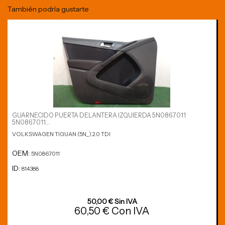
También podría gustarte
GUARNECIDO PUERTA DELANTERA IZQUIERDA 5N0867011
5N0867011...
VOLKSWAGEN TIGUAN (5N_) 2.0 TDI
OEM:
5N0867011
ID:
814388
50,00 € Sin IVA
60,50 € Con IVA