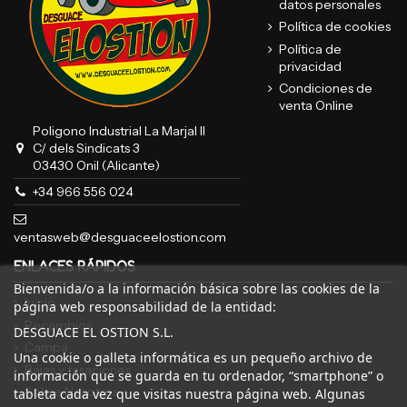
datos personales
Política de cookies
Política de
privacidad
Condiciones de
venta Online
Poligono Industrial La Marjal II
C/ dels Sindicats 3
03430 Onil (Alicante)
+34 966 556 024
ventasweb@desguaceelostion.com
ENLACES RÁPIDOS
Bienvenida/o a la información básica sobre las cookies de la
Inicio
página web responsabilidad de la entidad:
Recambios
DESGUACE EL OSTION S.L.
Campa
Una cookie o galleta informática es un pequeño archivo de
Bajas y tasaciones
información que se guarda en tu ordenador, “smartphone” o
Sobre Nosotros
tableta cada vez que visitas nuestra página web. Algunas