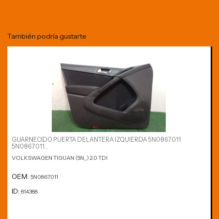
También podría gustarte
GUARNECIDO PUERTA DELANTERA IZQUIERDA 5N0867011
5N0867011...
VOLKSWAGEN TIGUAN (5N_) 2.0 TDI
OEM:
5N0867011
ID:
814388