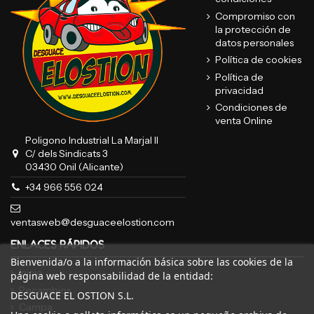
Compromiso con
la protección de
datos personales
Política de cookies
Política de
privacidad
Condiciones de
venta Online
Poligono Industrial La Marjal II
C/ dels Sindicats 3
03430 Onil (Alicante)
+34 966 556 024
ventasweb@desguaceelostion.com
ENLACES RÁPIDOS
Bienvenida/o a la información básica sobre las cookies de la
Inicio
página web responsabilidad de la entidad:
Recambios
DESGUACE EL OSTION S.L.
Campa