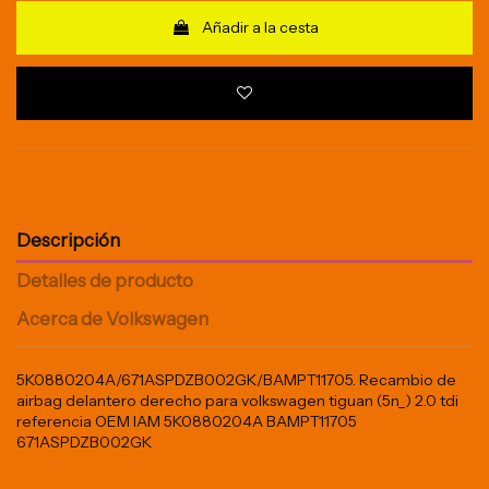
Añadir a la cesta
Descripción
Detalles de producto
Acerca de Volkswagen
5K0880204A/671ASPDZB002GK/BAMPT11705. Recambio de
airbag delantero derecho para volkswagen tiguan (5n_) 2.0 tdi
referencia OEM IAM 5K0880204A BAMPT11705
671ASPDZB002GK