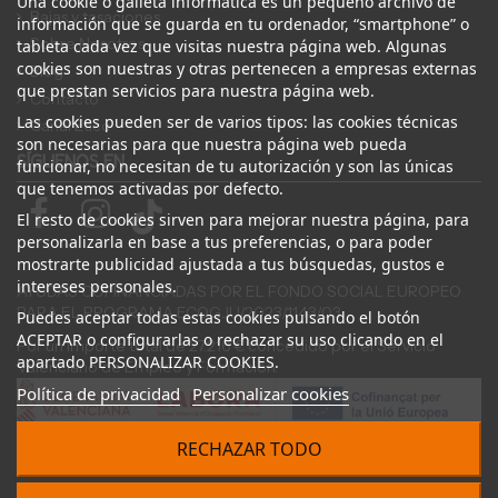
Una cookie o galleta informática es un pequeño archivo de
Bajas y tasaciones
información que se guarda en tu ordenador, “smartphone” o
Sobre Nosotros
tableta cada vez que visitas nuestra página web. Algunas
cookies son nuestras y otras pertenecen a empresas externas
Blog
que prestan servicios para nuestra página web.
Contacto
Las cookies pueden ser de varios tipos: las cookies técnicas
Canal Ético
son necesarias para que nuestra página web pueda
SÍGUENOS EN
funcionar, no necesitan de tu autorización y son las únicas
que tenemos activadas por defecto.
El resto de cookies sirven para mejorar nuestra página, para
personalizarla en base a tus preferencias, o para poder
mostrarte publicidad ajustada a tus búsquedas, gustos e
intereses personales.
AYUDAS COFINANCIADAS POR EL FONDO SOCIAL EUROPEO
PARA EL PROGRAMA ECOGJU/2023/1143/03
Puedes aceptar todas estas cookies pulsando el botón
ACEPTAR o configurarlas o rechazar su uso clicando en el
Por un importe total de 27.216 € concedido por el Servicio
apartado PERSONALIZAR COOKIES.
Valenciano de Empleo y Formación.
Política de privacidad
Personalizar cookies
RECHAZAR TODO
© 2024 Desguace ElOstion. Todos los derechos reservados |