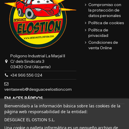
Compromiso con
la protección de
datos personales
Política de cookies
Política de
privacidad
Condiciones de
venta Online
Poligono Industrial La Marjal II
C/ dels Sindicats 3
03430 Onil (Alicante)
+34 966 556 024
ventasweb@desguaceelostion.com
ENLACES RÁPIDOS
Bienvenida/o a la información básica sobre las cookies de la
Inicio
página web responsabilidad de la entidad:
Recambios
DESGUACE EL OSTION S.L.
Campa
Una cookie o galleta informática es un pequeño archivo de