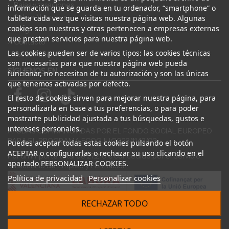
Bajas y tasaciones
información que se guarda en tu ordenador, “smartphone” o
Sobre Nosotros
tableta cada vez que visitas nuestra página web. Algunas
cookies son nuestras y otras pertenecen a empresas externas
Blog
que prestan servicios para nuestra página web.
Contacto
Las cookies pueden ser de varios tipos: las cookies técnicas
Canal Ético
son necesarias para que nuestra página web pueda
SÍGUENOS EN
funcionar, no necesitan de tu autorización y son las únicas
que tenemos activadas por defecto.
El resto de cookies sirven para mejorar nuestra página, para
personalizarla en base a tus preferencias, o para poder
mostrarte publicidad ajustada a tus búsquedas, gustos e
intereses personales.
AYUDAS COFINANCIADAS POR EL FONDO SOCIAL EUROPEO
PARA EL PROGRAMA ECOGJU/2023/1143/03
Puedes aceptar todas estas cookies pulsando el botón
ACEPTAR o configurarlas o rechazar su uso clicando en el
Por un importe total de 27.216 € concedido por el Servicio
apartado PERSONALIZAR COOKIES.
Valenciano de Empleo y Formación.
Política de privacidad
Personalizar cookies
RECHAZAR TODO
© 2024 Desguace ElOstion. Todos los derechos reservados |