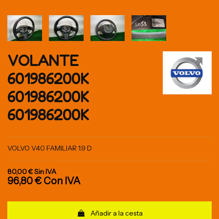
VOLANTE
601986200K
601986200K
601986200K
VOLVO V40 FAMILIAR 1.9 D
80,00 €
Sin IVA
96,80 €
Con IVA
Añadir a la cesta