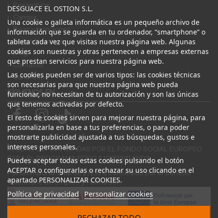
Recambios
DESGUACE EL OSTION S.L.
Campa
Una cookie o galleta informática es un pequeño archivo de
Bajas y tasaciones
información que se guarda en tu ordenador, “smartphone” o
Sobre Nosotros
tableta cada vez que visitas nuestra página web. Algunas
cookies son nuestras y otras pertenecen a empresas externas
Blog
que prestan servicios para nuestra página web.
Contacto
Las cookies pueden ser de varios tipos: las cookies técnicas
Canal Ético
son necesarias para que nuestra página web pueda
SÍGUENOS EN
funcionar, no necesitan de tu autorización y son las únicas
que tenemos activadas por defecto.
El resto de cookies sirven para mejorar nuestra página, para
personalizarla en base a tus preferencias, o para poder
mostrarte publicidad ajustada a tus búsquedas, gustos e
intereses personales.
AYUDAS COFINANCIADAS POR EL FONDO SOCIAL EUROPEO
PARA EL PROGRAMA ECOGJU/2023/1143/03
Puedes aceptar todas estas cookies pulsando el botón
ACEPTAR o configurarlas o rechazar su uso clicando en el
Por un importe total de 27.216 € concedido por el Servicio
apartado PERSONALIZAR COOKIES.
Valenciano de Empleo y Formación.
Política de privacidad
Personalizar cookies