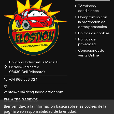
Términos y
condiciones
Compromiso con
la protección de
datos personales
Política de cookies
Política de
privacidad
Condiciones de
venta Online
Poligono Industrial La Marjal II
C/ dels Sindicats 3
03430 Onil (Alicante)
+34 966 556 024
ventasweb@desguaceelostion.com
ENLACES RÁPIDOS
Bienvenida/o a la información básica sobre las cookies de la
Inicio
página web responsabilidad de la entidad: