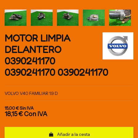
MOTOR LIMPIA
DELANTERO
0390241170
0390241170 0390241170
VOLVO V40 FAMILIAR 1.9 D
15,00 €
Sin IVA
18,15 €
Con IVA
Añadir a la cesta