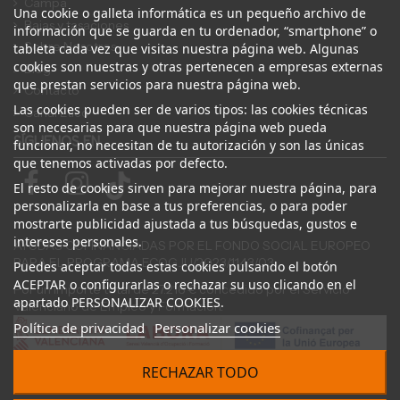
Campa
Una cookie o galleta informática es un pequeño archivo de
Bajas y tasaciones
información que se guarda en tu ordenador, “smartphone” o
Sobre Nosotros
tableta cada vez que visitas nuestra página web. Algunas
cookies son nuestras y otras pertenecen a empresas externas
Blog
que prestan servicios para nuestra página web.
Contacto
Las cookies pueden ser de varios tipos: las cookies técnicas
Canal Ético
son necesarias para que nuestra página web pueda
SÍGUENOS EN
funcionar, no necesitan de tu autorización y son las únicas
que tenemos activadas por defecto.
El resto de cookies sirven para mejorar nuestra página, para
personalizarla en base a tus preferencias, o para poder
mostrarte publicidad ajustada a tus búsquedas, gustos e
intereses personales.
AYUDAS COFINANCIADAS POR EL FONDO SOCIAL EUROPEO
PARA EL PROGRAMA ECOGJU/2023/1143/03
Puedes aceptar todas estas cookies pulsando el botón
ACEPTAR o configurarlas o rechazar su uso clicando en el
Por un importe total de 27.216 € concedido por el Servicio
apartado PERSONALIZAR COOKIES.
Valenciano de Empleo y Formación.
Política de privacidad
Personalizar cookies
RECHAZAR TODO