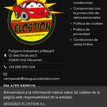
condiciones
Compromiso con
la protección de
datos personales
Política de cookies
Política de
privacidad
Condiciones de
venta Online
Poligono Industrial La Marjal II
C/ dels Sindicats 3
03430 Onil (Alicante)
+34 966 556 024
ventasweb@desguaceelostion.com
ENLACES RÁPIDOS
Bienvenida/o a la información básica sobre las cookies de la
Inicio
página web responsabilidad de la entidad:
Recambios
DESGUACE EL OSTION S.L.