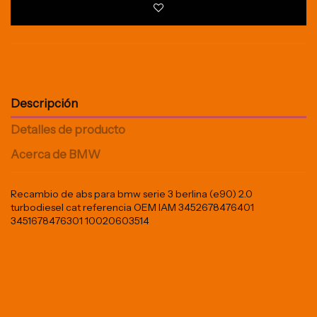
Descripción
Detalles de producto
Acerca de BMW
Recambio de abs para bmw serie 3 berlina (e90) 2.0
turbodiesel cat referencia OEM IAM 3452678476401
3451678476301 10020603514