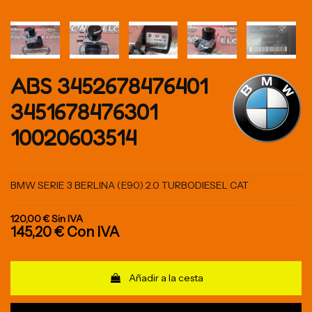
ABS 3452678476401
3451678476301
10020603514
BMW SERIE 3 BERLINA (E90) 2.0 TURBODIESEL CAT
120,00 €
Sin IVA
145,20 €
Con IVA
Añadir a la cesta