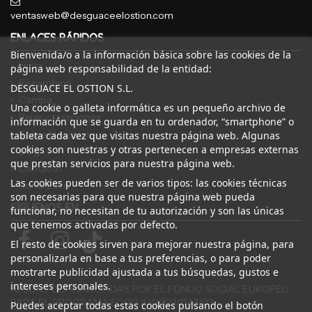
ventasweb@desguaceelostion.com
ENLACES RÁPIDOS
Bienvenida/o a la información básica sobre las cookies de la
Inicio
página web responsabilidad de la entidad:
Recambios
DESGUACE EL OSTION S.L.
Campa
Una cookie o galleta informática es un pequeño archivo de
Bajas y tasaciones
información que se guarda en tu ordenador, “smartphone” o
Sobre Nosotros
tableta cada vez que visitas nuestra página web. Algunas
cookies son nuestras y otras pertenecen a empresas externas
Blog
que prestan servicios para nuestra página web.
Contacto
Las cookies pueden ser de varios tipos: las cookies técnicas
Canal Ético
son necesarias para que nuestra página web pueda
SÍGUENOS EN
funcionar, no necesitan de tu autorización y son las únicas
que tenemos activadas por defecto.
El resto de cookies sirven para mejorar nuestra página, para
personalizarla en base a tus preferencias, o para poder
mostrarte publicidad ajustada a tus búsquedas, gustos e
intereses personales.
AYUDAS COFINANCIADAS POR EL FONDO SOCIAL EUROPEO
PARA EL PROGRAMA ECOGJU/2023/1143/03
Puedes aceptar todas estas cookies pulsando el botón