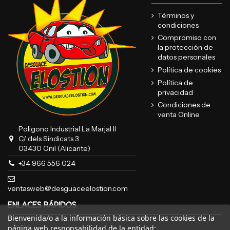
Términos y
condiciones
Compromiso con
la protección de
datos personales
Política de cookies
Política de
privacidad
Condiciones de
venta Online
Poligono Industrial La Marjal II
C/ dels Sindicats 3
03430 Onil (Alicante)
+34 966 556 024
ventasweb@desguaceelostion.com
ENLACES RÁPIDOS
Bienvenida/o a la información básica sobre las cookies de la
Inicio
página web responsabilidad de la entidad: