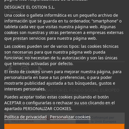
Recambios
DESGUACE EL OSTION S.L.
Campa
Una cookie o galleta informática es un pequeño archivo de
Bajas y tasaciones
información que se guarda en tu ordenador, “smartphone” o
Sobre Nosotros
tableta cada vez que visitas nuestra página web. Algunas
cookies son nuestras y otras pertenecen a empresas externas
Blog
que prestan servicios para nuestra página web.
Contacto
Las cookies pueden ser de varios tipos: las cookies técnicas
Canal Ético
son necesarias para que nuestra página web pueda
SÍGUENOS EN
funcionar, no necesitan de tu autorización y son las únicas
que tenemos activadas por defecto.
El resto de cookies sirven para mejorar nuestra página, para
personalizarla en base a tus preferencias, o para poder
mostrarte publicidad ajustada a tus búsquedas, gustos e
intereses personales.
AYUDAS COFINANCIADAS POR EL FONDO SOCIAL EUROPEO
PARA EL PROGRAMA ECOGJU/2023/1143/03
Puedes aceptar todas estas cookies pulsando el botón
ACEPTAR o configurarlas o rechazar su uso clicando en el
Por un importe total de 27.216 € concedido por el Servicio
apartado PERSONALIZAR COOKIES.
Valenciano de Empleo y Formación.
Política de privacidad
Personalizar cookies