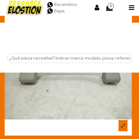
Recambios
0
Bajas