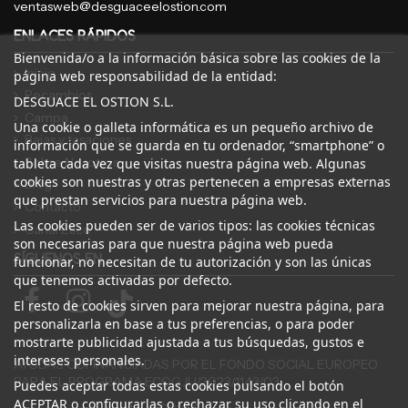
ventasweb@desguaceelostion.com
ENLACES RÁPIDOS
Bienvenida/o a la información básica sobre las cookies de la
Inicio
página web responsabilidad de la entidad:
Recambios
DESGUACE EL OSTION S.L.
Campa
Una cookie o galleta informática es un pequeño archivo de
Bajas y tasaciones
información que se guarda en tu ordenador, “smartphone” o
Sobre Nosotros
tableta cada vez que visitas nuestra página web. Algunas
cookies son nuestras y otras pertenecen a empresas externas
Blog
que prestan servicios para nuestra página web.
Contacto
Las cookies pueden ser de varios tipos: las cookies técnicas
Canal Ético
son necesarias para que nuestra página web pueda
SÍGUENOS EN
funcionar, no necesitan de tu autorización y son las únicas
que tenemos activadas por defecto.
El resto de cookies sirven para mejorar nuestra página, para
personalizarla en base a tus preferencias, o para poder
mostrarte publicidad ajustada a tus búsquedas, gustos e
intereses personales.
AYUDAS COFINANCIADAS POR EL FONDO SOCIAL EUROPEO
PARA EL PROGRAMA ECOGJU/2023/1143/03
Puedes aceptar todas estas cookies pulsando el botón
ACEPTAR o configurarlas o rechazar su uso clicando en el