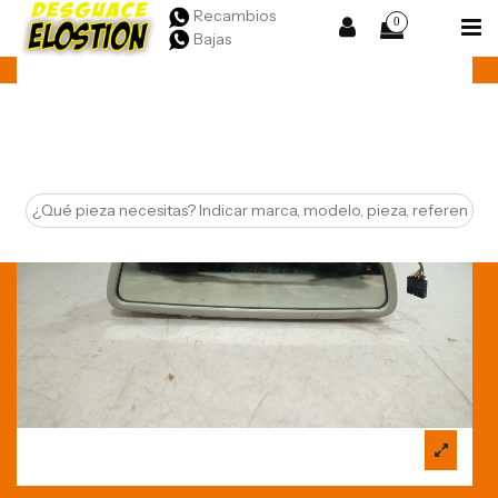
Recambios
0
Bajas