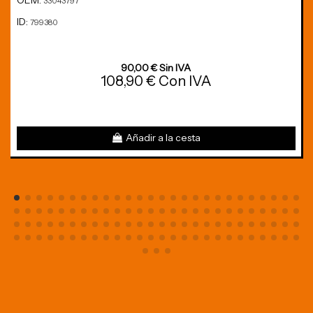
OEM:
33043797
ID:
799380
90,00 € Sin IVA
108,90 € Con IVA
Añadir a la cesta