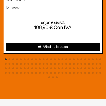
OEM:
33043797
ID:
799380
90,00 € Sin IVA
108,90 € Con IVA
Añadir a la cesta