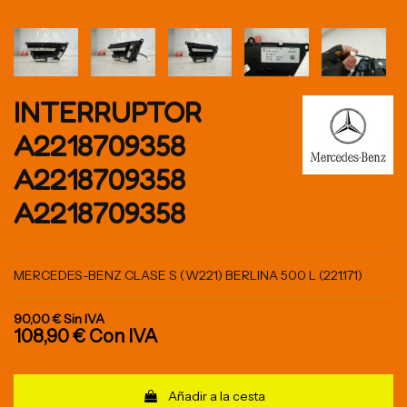
INTERRUPTOR
A2218709358
A2218709358
A2218709358
MERCEDES-BENZ CLASE S (W221) BERLINA 500 L (221.171)
90,00 €
Sin IVA
108,90 €
Con IVA
Añadir a la cesta