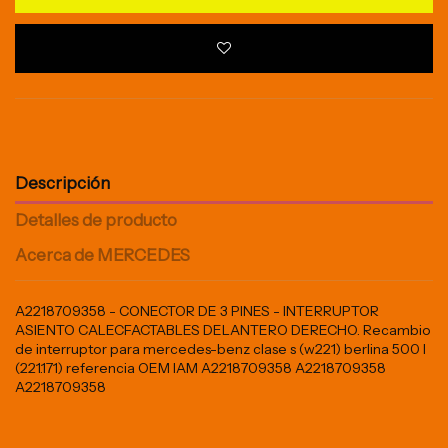
Descripción
Detalles de producto
Acerca de MERCEDES
A2218709358 - CONECTOR DE 3 PINES - INTERRUPTOR
ASIENTO CALECFACTABLES DELANTERO DERECHO. Recambio
de interruptor para mercedes-benz clase s (w221) berlina 500 l
(221.171) referencia OEM IAM A2218709358 A2218709358
A2218709358