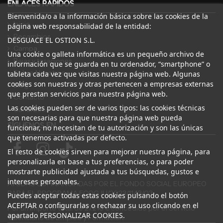
ENLACES RÁPIDOS
Bienvenida/o a la información básica sobre las cookies de la
Inicio
página web responsabilidad de la entidad:
Recambios
DESGUACE EL OSTION S.L.
Campa
Una cookie o galleta informática es un pequeño archivo de
Bajas y tasaciones
información que se guarda en tu ordenador, “smartphone” o
Sobre Nosotros
tableta cada vez que visitas nuestra página web. Algunas
cookies son nuestras y otras pertenecen a empresas externas
Blog
que prestan servicios para nuestra página web.
Contacto
Las cookies pueden ser de varios tipos: las cookies técnicas
Canal Ético
son necesarias para que nuestra página web pueda
SÍGUENOS EN
funcionar, no necesitan de tu autorización y son las únicas
que tenemos activadas por defecto.
El resto de cookies sirven para mejorar nuestra página, para
personalizarla en base a tus preferencias, o para poder
mostrarte publicidad ajustada a tus búsquedas, gustos e
intereses personales.
AYUDAS COFINANCIADAS POR EL FONDO SOCIAL EUROPEO
PARA EL PROGRAMA ECOGJU/2023/1143/03
Puedes aceptar todas estas cookies pulsando el botón
ACEPTAR o configurarlas o rechazar su uso clicando en el
Por un importe total de 27.216 € concedido por el Servicio
apartado PERSONALIZAR COOKIES.
Valenciano de Empleo y Formación.