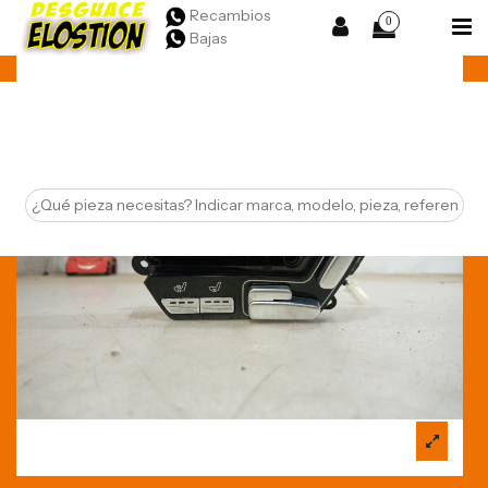
Recambios
0
Bajas