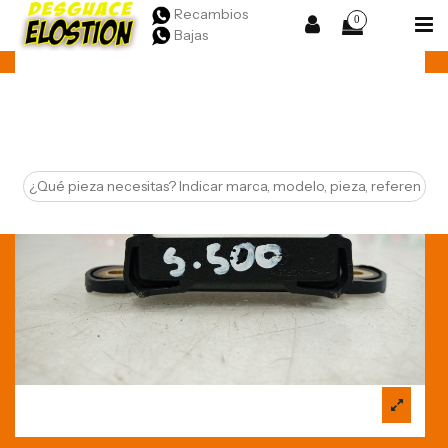
Recambios
0
Bajas