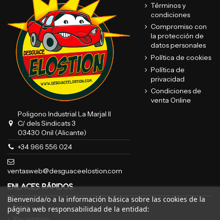
Términos y
condiciones
Compromiso con
la protección de
datos personales
Política de cookies
Política de
privacidad
Condiciones de
venta Online
Poligono Industrial La Marjal II
C/ dels Sindicats 3
03430 Onil (Alicante)
+34 966 556 024
ventasweb@desguaceelostion.com
ENLACES RÁPIDOS
Bienvenida/o a la información básica sobre las cookies de la
Inicio
página web responsabilidad de la entidad:
Recambios