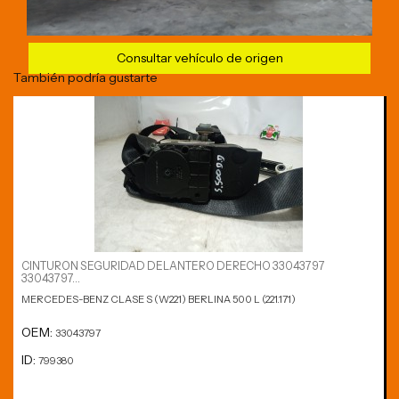
Consultar vehículo de origen
También podría gustarte
CINTURON SEGURIDAD DELANTERO DERECHO 33043797
33043797...
MERCEDES-BENZ CLASE S (W221) BERLINA 500 L (221.171)
OEM:
33043797
ID:
799380