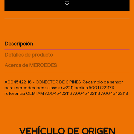
Descripción
Detalles de producto
Acerca de MERCEDES
A0045422118 - CONECTOR DE 6 PINES. Recambio de sensor
para mercedes-benz clase s (w221) berlina 500 l (221.171)
referencia OEM IAM A0045422118 A0045422118 A0045422118
VEHÍCULO DE ORIGEN