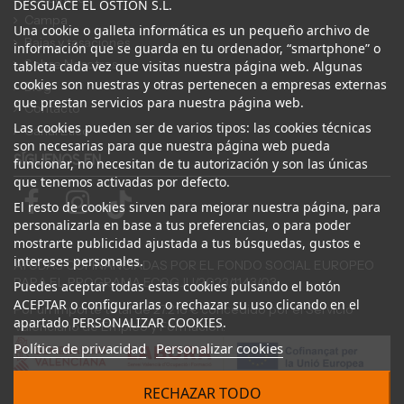
DESGUACE EL OSTION S.L.
Campa
Una cookie o galleta informática es un pequeño archivo de
Bajas y tasaciones
información que se guarda en tu ordenador, “smartphone” o
Sobre Nosotros
tableta cada vez que visitas nuestra página web. Algunas
cookies son nuestras y otras pertenecen a empresas externas
Blog
que prestan servicios para nuestra página web.
Contacto
Las cookies pueden ser de varios tipos: las cookies técnicas
Canal Ético
son necesarias para que nuestra página web pueda
SÍGUENOS EN
funcionar, no necesitan de tu autorización y son las únicas
que tenemos activadas por defecto.
El resto de cookies sirven para mejorar nuestra página, para
personalizarla en base a tus preferencias, o para poder
mostrarte publicidad ajustada a tus búsquedas, gustos e
intereses personales.
AYUDAS COFINANCIADAS POR EL FONDO SOCIAL EUROPEO
PARA EL PROGRAMA ECOGJU/2023/1143/03
Puedes aceptar todas estas cookies pulsando el botón
ACEPTAR o configurarlas o rechazar su uso clicando en el
Por un importe total de 27.216 € concedido por el Servicio
apartado PERSONALIZAR COOKIES.
Valenciano de Empleo y Formación.
Política de privacidad
Personalizar cookies
RECHAZAR TODO