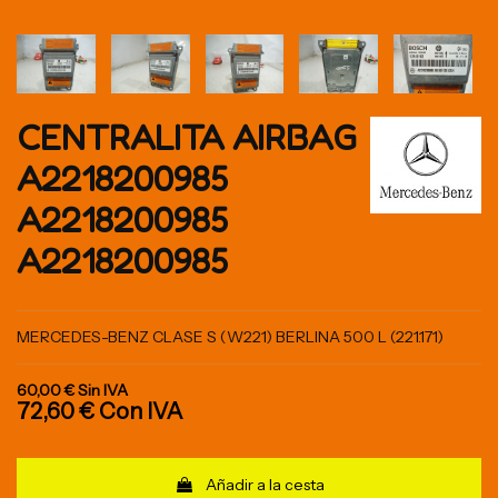
CENTRALITA AIRBAG
A2218200985
A2218200985
A2218200985
MERCEDES-BENZ CLASE S (W221) BERLINA 500 L (221.171)
60,00 €
Sin IVA
72,60 €
Con IVA
Añadir a la cesta