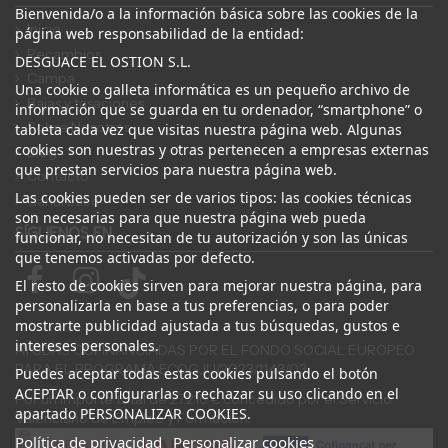
Bienvenida/o a la información básica sobre las cookies de la
Inicio
página web responsabilidad de la entidad:
Recambios
DESGUACE EL OSTION S.L.
Campa
Una cookie o galleta informática es un pequeño archivo de
Bajas y tasaciones
información que se guarda en tu ordenador, “smartphone” o
Sobre Nosotros
tableta cada vez que visitas nuestra página web. Algunas
cookies son nuestras y otras pertenecen a empresas externas
Blog
que prestan servicios para nuestra página web.
Contacto
Las cookies pueden ser de varios tipos: las cookies técnicas
Canal Ético
son necesarias para que nuestra página web pueda
SÍGUENOS EN
funcionar, no necesitan de tu autorización y son las únicas
que tenemos activadas por defecto.
El resto de cookies sirven para mejorar nuestra página, para
personalizarla en base a tus preferencias, o para poder
mostrarte publicidad ajustada a tus búsquedas, gustos e
intereses personales.
AYUDAS COFINANCIADAS POR EL FONDO SOCIAL EUROPEO
PARA EL PROGRAMA ECOGJU/2023/1143/03
Puedes aceptar todas estas cookies pulsando el botón
ACEPTAR o configurarlas o rechazar su uso clicando en el
Por un importe total de 27.216 € concedido por el Servicio
apartado PERSONALIZAR COOKIES.
Valenciano de Empleo y Formación.
Política de privacidad
Personalizar cookies